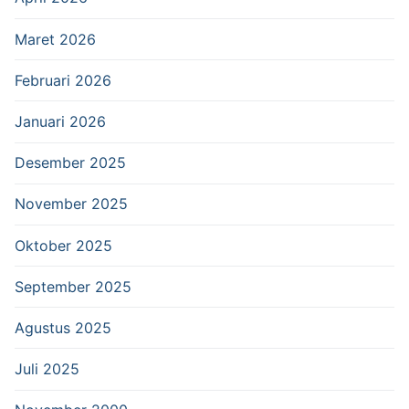
Maret 2026
Februari 2026
Januari 2026
Desember 2025
November 2025
Oktober 2025
September 2025
Agustus 2025
Juli 2025