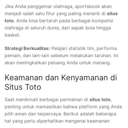
Jika Anda penggemar olahraga, sportsbook akan
menjadi salah satu fitur yang paling menarik di
situs
toto
. Anda bisa bertaruh pada berbagai kompetisi
olahraga di seluruh dunia, dari sepak bola hingga
basket.
Strategi Berkualitas:
Pelajari statistik tim, performa
pemain, dan lain-lain sebelum melakukan taruhan. Ini
akan meningkatkan peluang Anda untuk menang.
Keamanan dan Kenyamanan di
Situs Toto
Saat menikmati berbagai permainan di
situs toto
,
penting untuk memastikan bahwa platform yang Anda
pilih aman dan terpercaya. Berikut adalah beberapa
hal yang perlu diperhatikan mengenai keamanan: