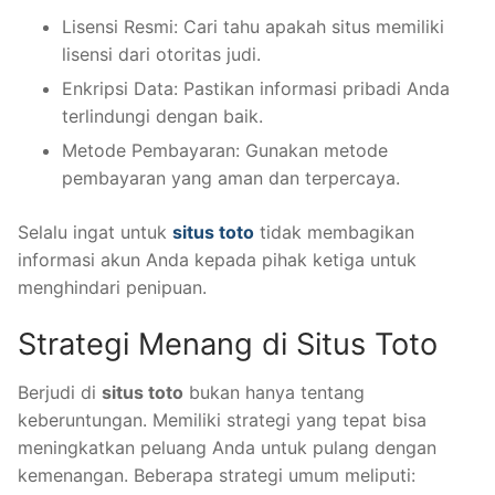
Lisensi Resmi: Cari tahu apakah situs memiliki
lisensi dari otoritas judi.
Enkripsi Data: Pastikan informasi pribadi Anda
terlindungi dengan baik.
Metode Pembayaran: Gunakan metode
pembayaran yang aman dan terpercaya.
Selalu ingat untuk
situs toto
tidak membagikan
informasi akun Anda kepada pihak ketiga untuk
menghindari penipuan.
Strategi Menang di Situs Toto
Berjudi di
situs toto
bukan hanya tentang
keberuntungan. Memiliki strategi yang tepat bisa
meningkatkan peluang Anda untuk pulang dengan
kemenangan. Beberapa strategi umum meliputi: