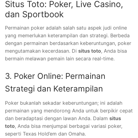
Situs Toto: Poker, Live Casino,
dan Sportbook
Permainan poker adalah salah satu aspek judi online
yang memerlukan keterampilan dan strategi. Berbeda
dengan permainan berdasarkan keberuntungan, poker
mengutamakan kecerdasan. Di
situs toto
, Anda bisa
bermain melawan pemain lain secara real-time.
3. Poker Online: Permainan
Strategi dan Keterampilan
Poker bukanlah sekadar keberuntungan; ini adalah
permainan yang mendorong Anda untuk berpikir cepat
dan beradaptasi dengan lawan Anda. Dalam
situs
toto
, Anda bisa menjumpai berbagai variasi poker,
seperti Texas Hold’em dan Omaha.