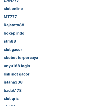
DAN777
slot online
MT777
Rajatoto88
bokep indo
stm88
slot gacor
sbobet terpercaya
unyu168 login
link slot gacor
istana338
badak178
slot qris