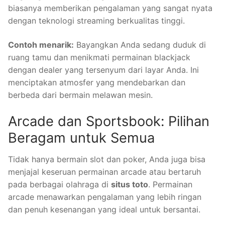
biasanya memberikan pengalaman yang sangat nyata
dengan teknologi streaming berkualitas tinggi.
Contoh menarik:
Bayangkan Anda sedang duduk di
ruang tamu dan menikmati permainan blackjack
dengan dealer yang tersenyum dari layar Anda. Ini
menciptakan atmosfer yang mendebarkan dan
berbeda dari bermain melawan mesin.
Arcade dan Sportsbook: Pilihan
Beragam untuk Semua
Tidak hanya bermain slot dan poker, Anda juga bisa
menjajal keseruan permainan arcade atau bertaruh
pada berbagai olahraga di
situs toto
. Permainan
arcade menawarkan pengalaman yang lebih ringan
dan penuh kesenangan yang ideal untuk bersantai.