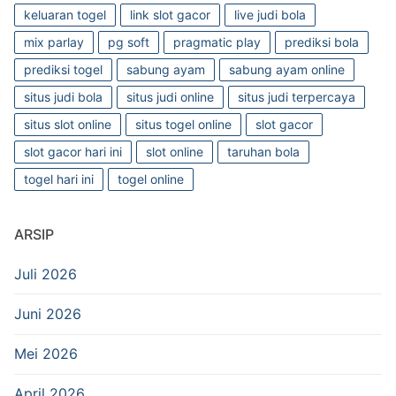
keluaran togel
link slot gacor
live judi bola
mix parlay
pg soft
pragmatic play
prediksi bola
prediksi togel
sabung ayam
sabung ayam online
situs judi bola
situs judi online
situs judi terpercaya
situs slot online
situs togel online
slot gacor
slot gacor hari ini
slot online
taruhan bola
togel hari ini
togel online
ARSIP
Juli 2026
Juni 2026
Mei 2026
April 2026