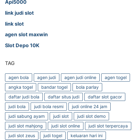
Api5000
link judi slot
link slot
agen slot maxwin
Slot Depo 10K
TAG
agen bola
agen judi
agen judi online
agen togel
angka togel
bandar togel
bola parlay
daftar judi bola
daftar situs judi
daftar slot gacor
judi bola
judi bola resmi
judi online 24 jam
judi sabung ayam
judi slot
judi slot demo
judi slot mahjong
judi slot online
judi slot terpercaya
judi slot zeus
judi togel
keluaran hari ini