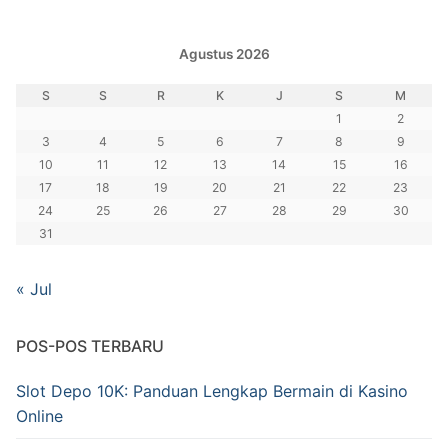
Agustus 2026
S
S
R
K
J
S
M
1
2
3
4
5
6
7
8
9
10
11
12
13
14
15
16
17
18
19
20
21
22
23
24
25
26
27
28
29
30
31
« Jul
POS-POS TERBARU
Slot Depo 10K: Panduan Lengkap Bermain di Kasino
Online