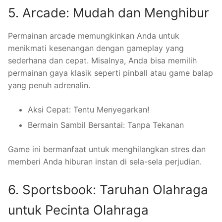
5. Arcade: Mudah dan Menghibur
Permainan arcade memungkinkan Anda untuk
menikmati kesenangan dengan gameplay yang
sederhana dan cepat. Misalnya, Anda bisa memilih
permainan gaya klasik seperti pinball atau game balap
yang penuh adrenalin.
Aksi Cepat: Tentu Menyegarkan!
Bermain Sambil Bersantai: Tanpa Tekanan
Game ini bermanfaat untuk menghilangkan stres dan
memberi Anda hiburan instan di sela-sela perjudian.
6. Sportsbook: Taruhan Olahraga
untuk Pecinta Olahraga