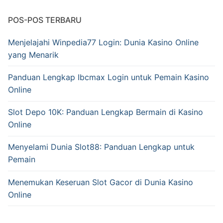
POS-POS TERBARU
Menjelajahi Winpedia77 Login: Dunia Kasino Online
yang Menarik
Panduan Lengkap Ibcmax Login untuk Pemain Kasino
Online
Slot Depo 10K: Panduan Lengkap Bermain di Kasino
Online
Menyelami Dunia Slot88: Panduan Lengkap untuk
Pemain
Menemukan Keseruan Slot Gacor di Dunia Kasino
Online