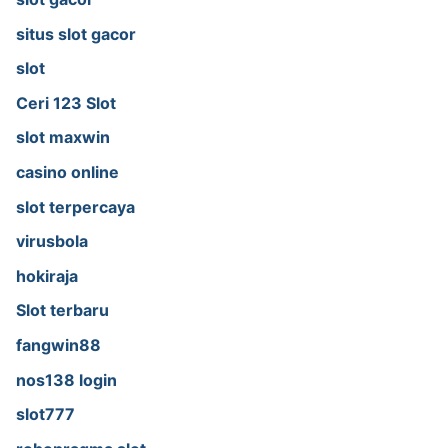
situs slot gacor
slot
Ceri 123 Slot
slot maxwin
casino online
slot terpercaya
virusbola
hokiraja
Slot terbaru
fangwin88
nos138 login
slot777