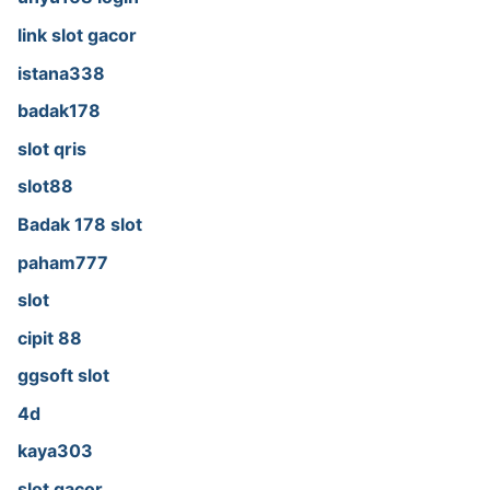
link slot gacor
istana338
badak178
slot qris
slot88
Badak 178 slot
paham777
slot
cipit 88
ggsoft slot
4d
kaya303
slot gacor