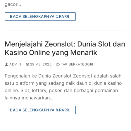
gacor…
BACA SELENGKAPNYA %RARR;
Menjelajahi Zeonslot: Dunia Slot dan
Kasino Online yang Menarik
ADMIN
29 MEI 2026
TAK BERKATEGORI
Pengenalan ke Dunia Zeonslot Zeonslot adalah salah
satu platform yang sedang naik daun di dunia kasino
online. Slot, lottery, poker, dan berbagai permainan
lainnya menawarkan…
BACA SELENGKAPNYA %RARR;