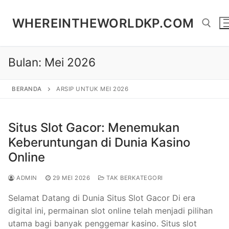
Lompat
ke
WHEREINTHEWORLDKP.COM
konten
Bulan:
Mei 2026
Cari:
BERANDA
ARSIP UNTUK MEI 2026
Situs Slot Gacor: Menemukan
Keberuntungan di Dunia Kasino
Online
ADMIN
29 MEI 2026
TAK BERKATEGORI
Selamat Datang di Dunia Situs Slot Gacor Di era
digital ini, permainan slot online telah menjadi pilihan
utama bagi banyak penggemar kasino. Situs slot