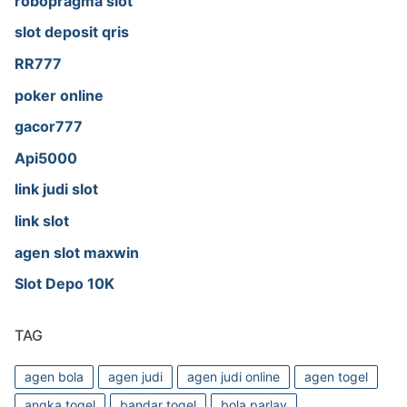
robopragma slot
slot deposit qris
RR777
poker online
gacor777
Api5000
link judi slot
link slot
agen slot maxwin
Slot Depo 10K
TAG
agen bola
agen judi
agen judi online
agen togel
angka togel
bandar togel
bola parlay