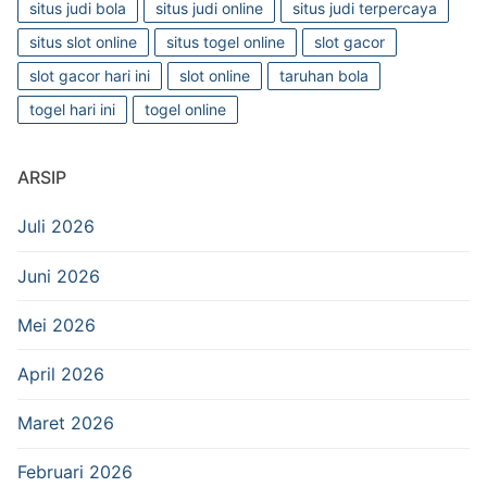
situs judi bola
situs judi online
situs judi terpercaya
situs slot online
situs togel online
slot gacor
slot gacor hari ini
slot online
taruhan bola
togel hari ini
togel online
ARSIP
Juli 2026
Juni 2026
Mei 2026
April 2026
Maret 2026
Februari 2026