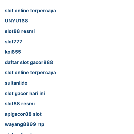
slot online terpercaya
UNYU168
slot88 resmi
slot777
koi855
daftar slot gacor888
slot online terpercaya
sultanlido
slot gacor hari ini
slot88 resmi
apigacor88 slot
wayang8899 rtp