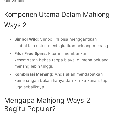
Komponen Utama Dalam Mahjong
Ways 2
Simbol Wild:
Simbol ini bisa menggantikan
simbol lain untuk meningkatkan peluang menang.
Fitur Free Spins:
Fitur ini memberikan
kesempatan bebas tanpa biaya, di mana peluang
menang lebih tinggi.
Kombinasi Menang:
Anda akan mendapatkan
kemenangan bukan hanya dari kiri ke kanan, tapi
juga sebaliknya.
Mengapa Mahjong Ways 2
Begitu Populer?