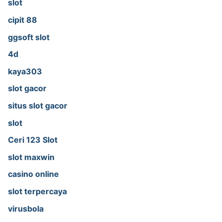
slot
cipit 88
ggsoft slot
4d
kaya303
slot gacor
situs slot gacor
slot
Ceri 123 Slot
slot maxwin
casino online
slot terpercaya
virusbola