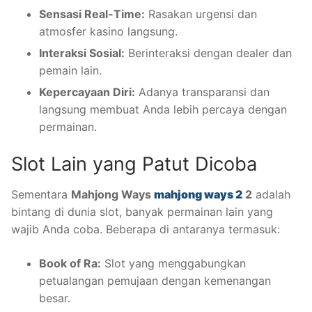
Sensasi Real-Time:
Rasakan urgensi dan
atmosfer kasino langsung.
Interaksi Sosial:
Berinteraksi dengan dealer dan
pemain lain.
Kepercayaan Diri:
Adanya transparansi dan
langsung membuat Anda lebih percaya dengan
permainan.
Slot Lain yang Patut Dicoba
Sementara
Mahjong Ways
mahjong ways 2
2
adalah
bintang di dunia slot, banyak permainan lain yang
wajib Anda coba. Beberapa di antaranya termasuk:
Book of Ra:
Slot yang menggabungkan
petualangan pemujaan dengan kemenangan
besar.