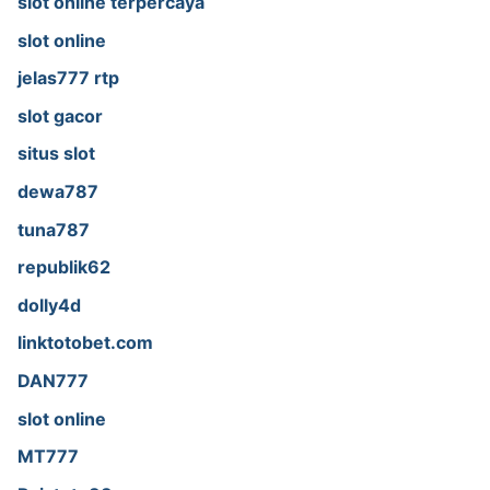
slot online terpercaya
slot online
jelas777 rtp
slot gacor
situs slot
dewa787
tuna787
republik62
dolly4d
linktotobet.com
DAN777
slot online
MT777