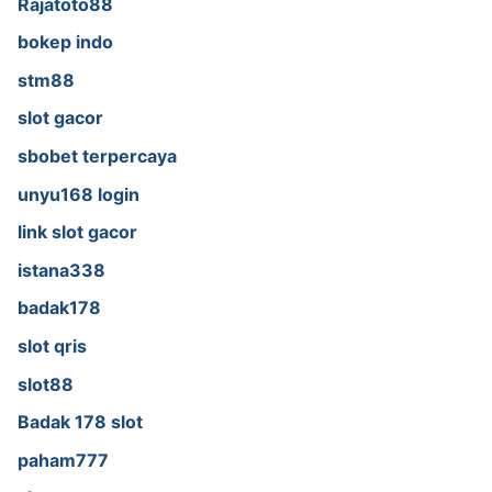
Rajatoto88
bokep indo
stm88
slot gacor
sbobet terpercaya
unyu168 login
link slot gacor
istana338
badak178
slot qris
slot88
Badak 178 slot
paham777