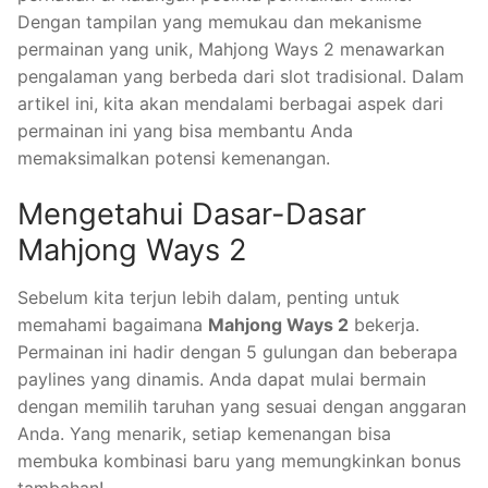
Dengan tampilan yang memukau dan mekanisme
permainan yang unik, Mahjong Ways 2 menawarkan
pengalaman yang berbeda dari slot tradisional. Dalam
artikel ini, kita akan mendalami berbagai aspek dari
permainan ini yang bisa membantu Anda
memaksimalkan potensi kemenangan.
Mengetahui Dasar-Dasar
Mahjong Ways 2
Sebelum kita terjun lebih dalam, penting untuk
memahami bagaimana
Mahjong Ways 2
bekerja.
Permainan ini hadir dengan 5 gulungan dan beberapa
paylines yang dinamis. Anda dapat mulai bermain
dengan memilih taruhan yang sesuai dengan anggaran
Anda. Yang menarik, setiap kemenangan bisa
membuka kombinasi baru yang memungkinkan bonus
tambahan!