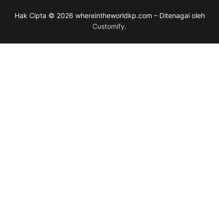
Hak Cipta © 2026 whereintheworldkp.com – Ditenagai oleh
Customify
.